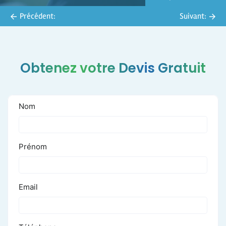
Navigation
Précédent:
Suivant:
de
l’article
Obtenez votre Devis Gratuit