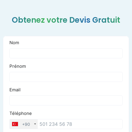
Clinique Esthétique Paris :
Obtenez votre Devis Gratuit
Services VIP et Techniques
Innovantes