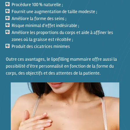
Procédure 100 % naturelle ;
Fournit une augmentation de taille modeste ;
Améliore la forme des seins ;
Risque minimal d’effet indésirable ;
Améliore les proportions du corps et aide à affiner les
zones où la graisse est récoltée ;
Produit des cicatrices minimes
Outre ces avantages, le lipofilling mammaire offre aussi la
possibilité d’être personnalisé en fonction de la forme du
corps, des objectifs et des attentes de la patiente.