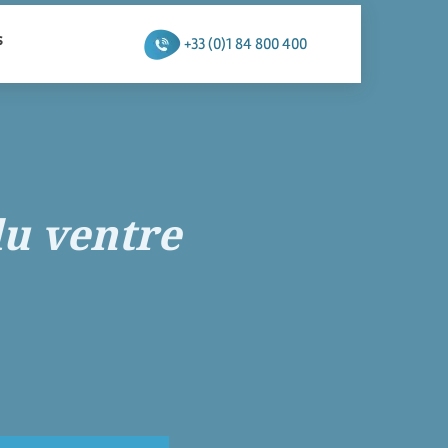
s
+33 (0)1 84 800 400
du ventre