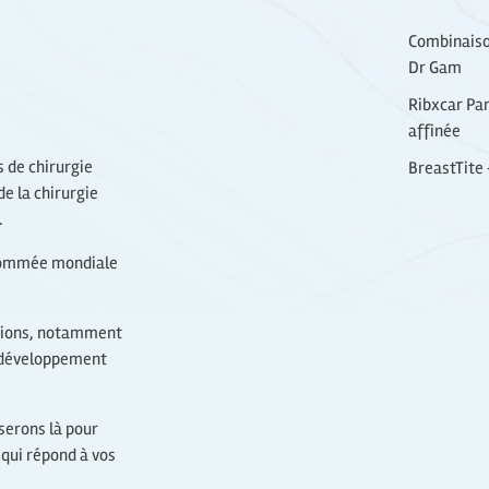
Combinaison
Dr Gam
Ribxcar Par
affinée
 de chirurgie
BreastTite +
de la chirurgie
.
enommée mondiale
ctions, notamment
e développement
 serons là pour
 qui répond à vos