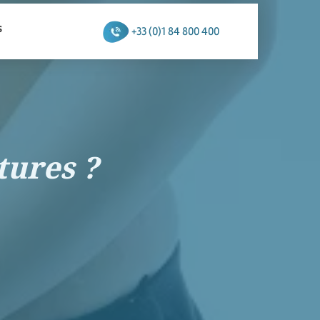
s
+33 (0)1 84 800 400
tures ?